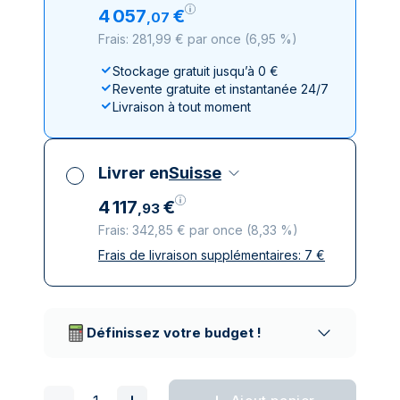
4
057
€
,
07
Frais: 281,99 € par once
(
6,95 %
)
Stockage gratuit jusqu’à 0 €
Revente gratuite et instantanée 24/7
Livraison à tout moment
Livrer en
Suisse
4
117
€
,
93
Frais: 342,85 € par once
(
8,33 %
)
Frais de livraison supplémentaires:
7
€
Toutes taxes comprises
Livraison assurée et discrète
Prestataires de livraison réputés
Définissez votre budget !