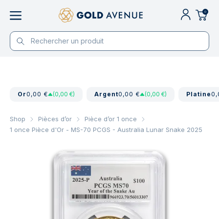
0
Or
0,00 €
(0,00 €)
Argent
0,00 €
(0,00 €)
Platine
0,
Shop
Pièces d’or
Pièce d’or 1 once
1 once Pièce d'Or - MS-70 PCGS - Australia Lunar Snake 2025