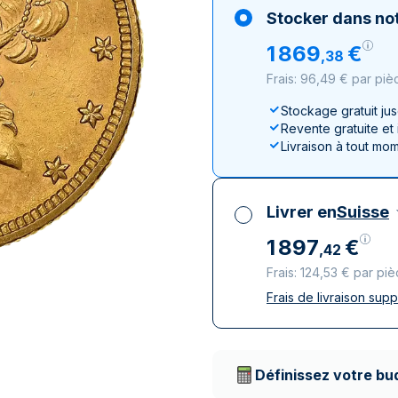
100 grammes
15 kg
Lunar
Maple Leaf
Monn
Mon
Stocker dans not
250 grammes
Maple Leaf
Panda
1
869
€
,
38
1 kg
Napoléon
Philharmonique
Frais: 96,49 € par piè
Panda
Philharmonique
Stockage gratuit ju
Revente gratuite et
Souverain
Livraison à tout mo
Vreneli
Livrer en
Suisse
1
897
€
,
42
Frais: 124,53 € par pi
Frais de livraison sup
Toutes taxes compr
Livraison assurée et
Prestataires de livr
Définissez votre bu