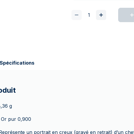
Spécifications
oduit
8,36 g
 Or pur 0,900
Représente un portrait en creux (gravé en retrait) d’un ch