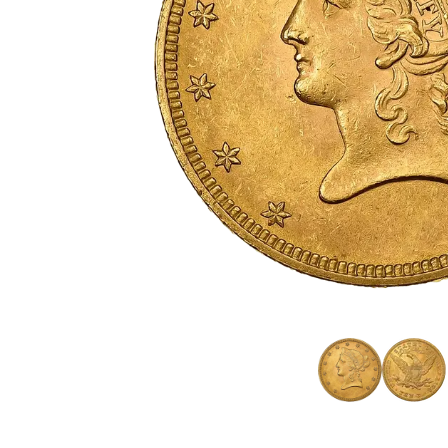
TVA
Parrainez vos
amis