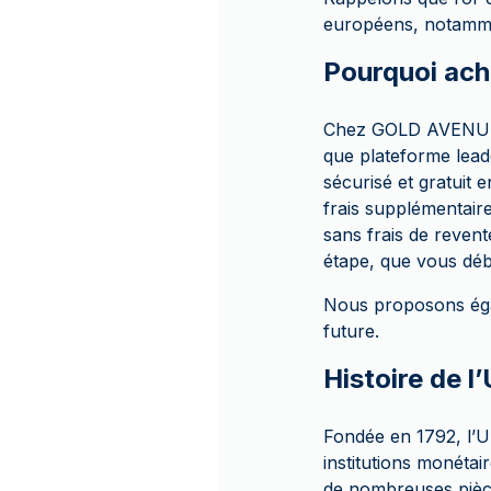
européens, notammen
Pourquoi ach
Chez GOLD AVENUE, n
que plateforme lea
sécurisé et gratuit 
frais supplémentair
sans frais de revent
étape, que vous déb
Nous proposons égal
future.
Histoire de l
Fondée en 1792, l’Un
institutions monétai
de nombreuses pièces