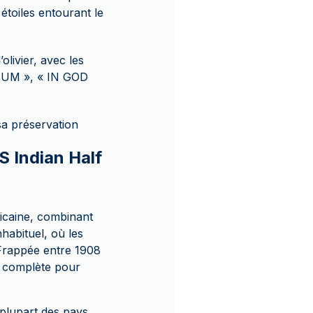
étoiles entourant le
livier, avec les
NUM », « IN GOD
sa préservation
S Indian Half
ricaine, combinant
nhabituel, où les
 Frappée entre 1908
on complète pour
plupart des pays