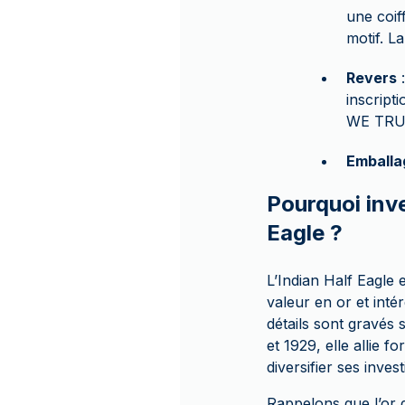
une coif
motif. L
Revers
:
inscrip
WE TRUS
Emballa
Pourquoi inve
Eagle ?
L’Indian Half Eagle
valeur en or et intér
détails sont gravés
et 1929, elle allie 
diversifier ses inve
Rappelons que l’or 