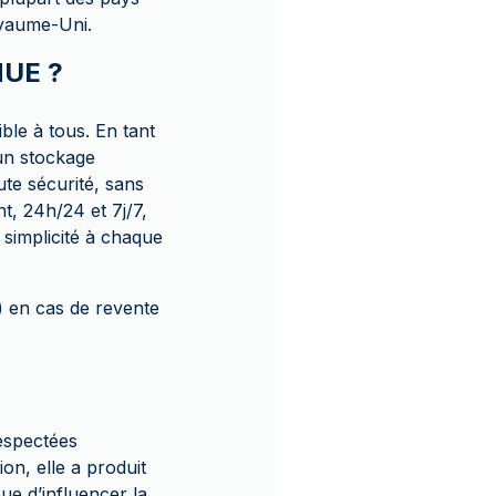
oyaume-Uni.
NUE ?
le à tous. En tant
un stockage
ute sécurité, sans
, 24h/24 et 7j/7,
 simplicité à chaque
) en cas de revente
respectées
on, elle a produit
ue d’influencer la