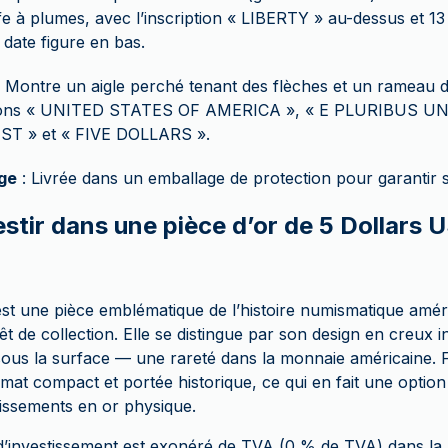
fe à plumes, avec l’inscription « LIBERTY » au-dessus et 13 
a date figure en bas.
 Montre un aigle perché tenant des flèches et un rameau d’o
tions « UNITED STATES OF AMERICA », « E PLURIBUS U
T » et « FIVE DOLLARS ».
ge
: Livrée dans un emballage de protection pour garantir 
stir dans une pièce d’or de 5 Dollars U
 est une pièce emblématique de l’histoire numismatique amé
êt de collection. Elle se distingue par son design en creux i
 sous la surface — une rareté dans la monnaie américaine.
format compact et portée historique, ce qui en fait une opti
stissements en or physique.
d’investissement est exonéré de TVA (0 % de TVA) dans la 