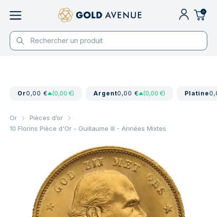
0
Or
0,00 €
(0,00 €)
Argent
0,00 €
(0,00 €)
Platine
0,
Or
Pièces d’or
10 Florins Pièce d'Or - Guillaume III - Années Mixtes