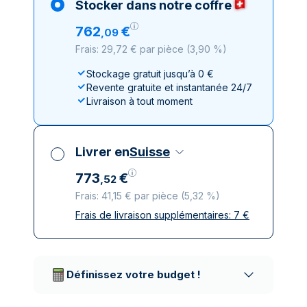
Stocker dans notre coffre
762
€
,
09
Frais: 29,72 € par pièce
(
3,90 %
)
Stockage gratuit jusqu’à 0 €
Revente gratuite et instantanée 24/7
Livraison à tout moment
Livrer en
Suisse
773
€
,
52
Frais: 41,15 € par pièce
(
5,32 %
)
Frais de livraison supplémentaires:
7
€
Toutes taxes comprises
Livraison assurée et discrète
Prestataires de livraison réputés
Définissez votre budget !