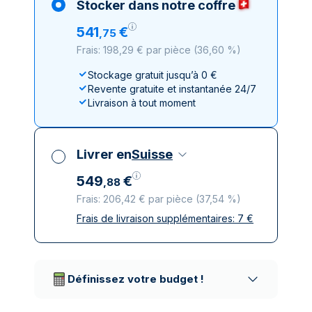
Stocker dans notre coffre
541
€
,
75
Frais: 198,29 € par pièce
(
36,60 %
)
Stockage gratuit jusqu’à 0 €
Revente gratuite et instantanée 24/7
Livraison à tout moment
Livrer en
Suisse
549
€
,
88
Frais: 206,42 € par pièce
(
37,54 %
)
Frais de livraison supplémentaires:
7
€
Toutes taxes comprises
Livraison assurée et discrète
Prestataires de livraison réputés
Définissez votre budget !