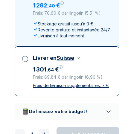
1
282
€
,
40
Frais: 70,60 € par lingotin
(
5,51 %
)
Stockage gratuit jusqu’à 0 €
Revente gratuite et instantanée 24/7
Livraison à tout moment
Livrer en
Suisse
1
301
€
,
64
Frais: 89,84 € par lingotin
(
6,90 %
)
Frais de livraison supplémentaires:
7
€
Toutes taxes comprises
Livraison assurée et discrète
Prestataires de livraison réputés
Définissez votre budget !