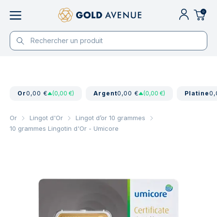
0
Or
0,00 €
(0,00 €)
Argent
0,00 €
(0,00 €)
Platine
0,
Or
Lingot d'Or
Lingot d’or 10 grammes
10 grammes Lingotin d'Or - Umicore