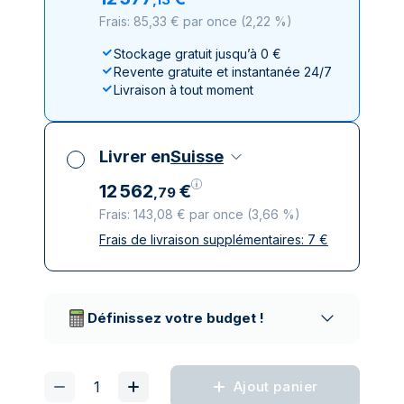
Frais: 85,33 € par once
(
2,22 %
)
Stockage gratuit jusqu’à 0 €
Revente gratuite et instantanée 24/7
Livraison à tout moment
Livrer en
Suisse
12
562
€
,
79
Frais: 143,08 € par once
(
3,66 %
)
Frais de livraison supplémentaires:
7
€
Toutes taxes comprises
Livraison assurée et discrète
Prestataires de livraison réputés
Définissez votre budget !
Ajout panier