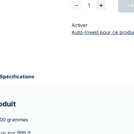
Activer
Auto-Invest pour ce produi
Spécifications
oduit
100 grammes
 or pur 999,9