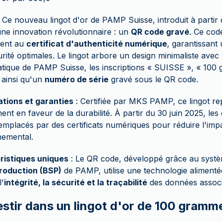
 Ce nouveau lingot d'or de PAMP Suisse, introduit à partir 
une innovation révolutionnaire : un
QR code gravé
. Ce cod
ment au
certificat d'authenticité numérique
, garantissant 
rité optimales. Le lingot arbore un design minimaliste avec 
ique de PAMP Suisse, les inscriptions « SUISSE », « 100 g
 ainsi qu'un
numéro de série
gravé sous le QR code.
ations et garanties
: Certifiée par MKS PAMP, ce lingot r
nt en faveur de la durabilité. À partir du 30 juin 2025, les c
emplacés par des certificats numériques pour réduire l'imp
nemental.
ristiques uniques
: Le QR code, développé grâce au sys
roduction (BSP)
de PAMP, utilise une technologie alimenté
l'
intégrité, la sécurité et la traçabilité
des données associ
estir dans un lingot d'or de 100 gram