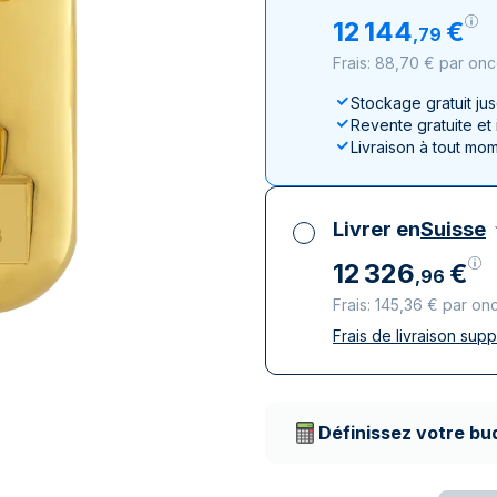
100 grammes
15 kg
Lunar
Maple Leaf
Monn
Mon
12
144
€
,
79
250 grammes
Maple Leaf
Panda
Frais: 88,70 € par on
1 kg
Napoléon
Philharmonique
Stockage gratuit ju
Panda
Revente gratuite et
Philharmonique
Livraison à tout mo
Souverain
Vreneli
Livrer en
Suisse
12
326
€
,
96
Frais: 145,36 € par on
Frais de livraison sup
Toutes taxes compr
Livraison assurée et
Prestataires de livr
Définissez votre bu