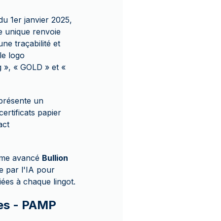
du 1er janvier 2025,
e unique renvoie
une traçabilité et
le logo
 », « GOLD » et «
eprésente un
ertificats papier
act
tème avancé
Bullion
e par l'IA pour
ées à chaque lingot.
mes - PAMP