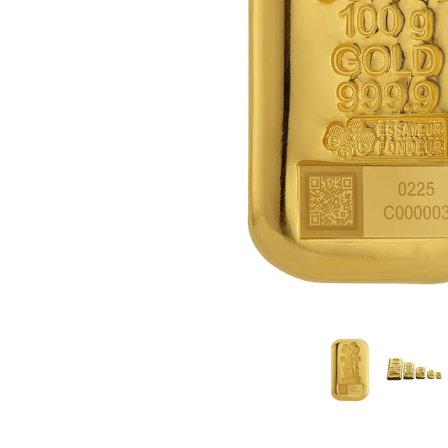
TVA
Parrainez vos
amis