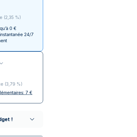
aie d'État italienne
naie d'État italienne
ce
(
2,35 %
)
squ’à 0 €
 instantanée 24/7
ment
ce
(
3,79 %
)
plémentaires:
7
€
ises
 discrète
aison réputés
dget !