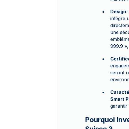
Design
:
intègre 
directe
une sécu
emblémat
999.9 »,
Certific
engageme
seront r
environ
Caracté
Smart P
garantir 
Pourquoi inv
Suisse ?