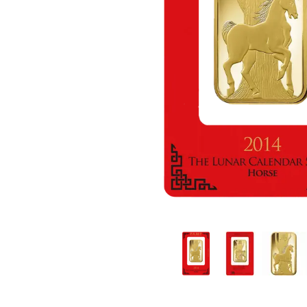
TVA
Parrainez vos
amis