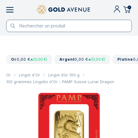
0
Or
0,00 €
(0,00 €)
Argent
0,00 €
(0,00 €)
Platine
0,
Or
Lingot d'Or
Lingot d’or 100 g
100 grammes Lingotin d'Or - PAMP Suisse Lunar Dragon