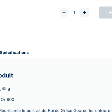
Spécifications
oduit
6,45 g
 Or 900
Représente le portrait du Roi de Grèce George Ier entouré d