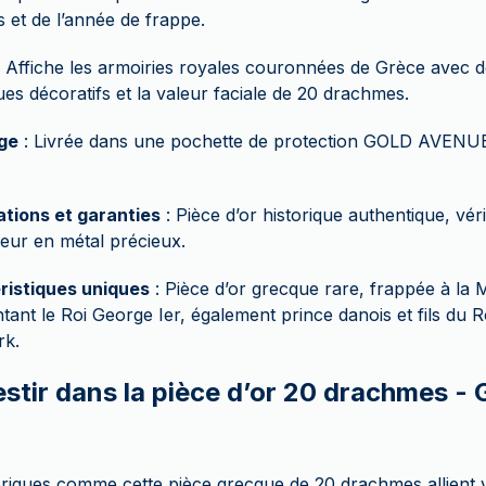
 et de l’année de frappe.
 Affiche les armoiries royales couronnées de Grèce avec 
ues décoratifs et la valeur faciale de 20 drachmes.
ge
: Livrée dans une pochette de protection GOLD AVENU
ations et garanties
: Pièce d’or historique authentique, vér
neur en métal précieux.
ristiques uniques
: Pièce d’or grecque rare, frappée à la 
tant le Roi George Ier, également prince danois et fils du Ro
k.
stir dans la pièce d’or 20 drachmes - 
?
toriques comme cette pièce grecque de 20 drachmes allient 