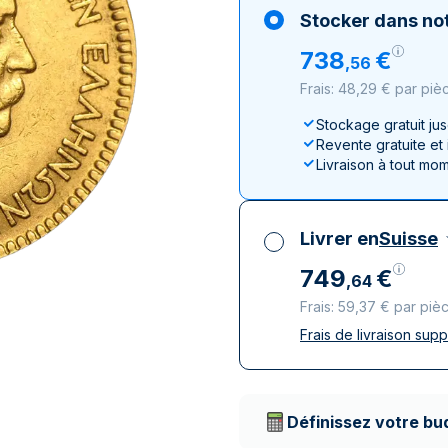
100 grammes
15 kg
Lunar
Maple Leaf
Monn
Mon
Stocker dans not
250 grammes
Maple Leaf
Panda
738
€
,
56
1 kg
Napoléon
Philharmonique
Frais: 48,29 € par piè
Panda
Philharmonique
Stockage gratuit ju
Revente gratuite et
Souverain
Livraison à tout mo
Vreneli
Livrer en
Suisse
749
€
,
64
Frais: 59,37 € par piè
Frais de livraison sup
Toutes taxes compr
Livraison assurée et
Prestataires de livr
Définissez votre bu