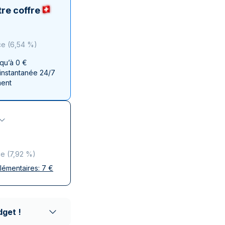
aie d'État italienne
naie d'État italienne
re coffre
ce
(
6,54 %
)
squ’à 0 €
 instantanée 24/7
ment
ce
(
7,92 %
)
plémentaires:
7
€
ises
 discrète
aison réputés
dget !