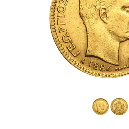
TVA
Parrainez vos
amis