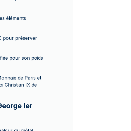
des éléments
E pour préserver
ifiée pour son poids
Monnaie de Paris et
i Christian IX de
George Ier
valeur du métal