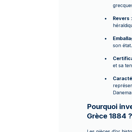
grecques
Revers
:
héraldiq
Emballa
son état.
Certific
et sa te
Caracté
représen
Danemar
Pourquoi inve
Grèce 1884 
Les pièces d’or his