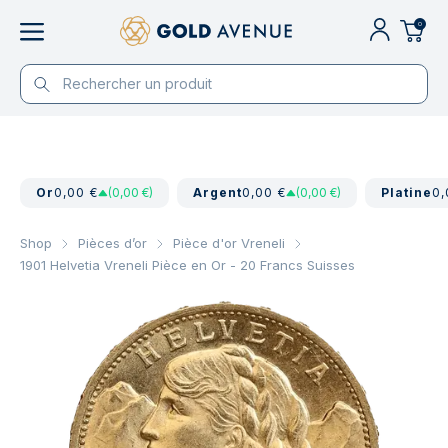
0
Or
0,00 €
(0,00 €)
Argent
0,00 €
(0,00 €)
Platine
0,
Shop
Pièces d’or
Pièce d'or Vreneli
1901 Helvetia Vreneli Pièce en Or - 20 Francs Suisses