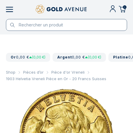
0
Or
0,00 €
(0,00 €)
Argent
0,00 €
(0,00 €)
Platine
0,
Shop
Pièces d’or
Pièce d'or Vreneli
1903 Helvetia Vreneli Pièce en Or - 20 Francs Suisses