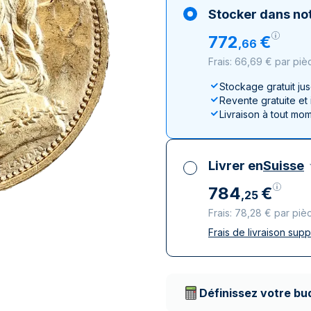
100 grammes
15 kg
Lunar
Maple Leaf
Monn
Mon
Stocker dans not
250 grammes
Maple Leaf
Panda
772
€
,
66
1 kg
Napoléon
Philharmonique
Frais: 66,69 € par piè
Panda
Philharmonique
Stockage gratuit ju
Revente gratuite et
Souverain
Livraison à tout mo
Vreneli
Livrer en
Suisse
784
€
,
25
Frais: 78,28 € par piè
Frais de livraison sup
Toutes taxes compr
Livraison assurée et
Prestataires de livr
Définissez votre bu