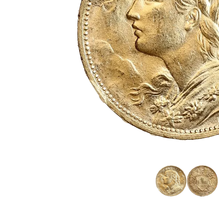
TVA
Parrainez vos
amis