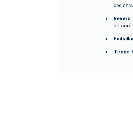
des chev
Revers
:
entouré 
Emballa
Tirage
: