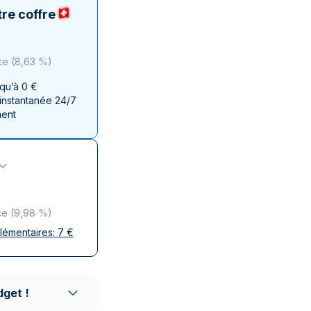
aie d'État italienne
naie d'État italienne
re coffre
ce
(
8,63 %
)
squ’à 0 €
 instantanée 24/7
ment
ce
(
9,98 %
)
plémentaires:
7
€
ises
 discrète
aison réputés
dget !