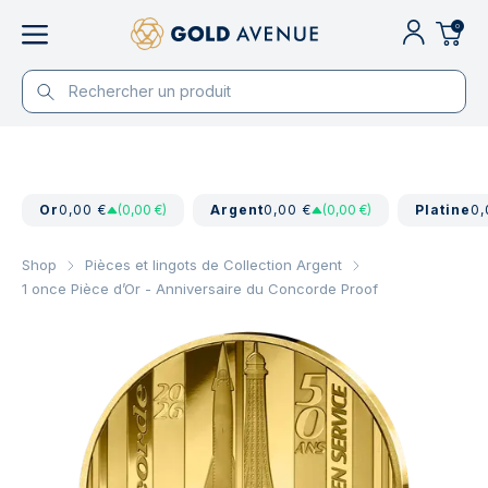
0
Or
0,00 €
(0,00 €)
Argent
0,00 €
(0,00 €)
Platine
0,
Shop
Pièces et lingots de Collection Argent
1 once Pièce d’Or - Anniversaire du Concorde Proof