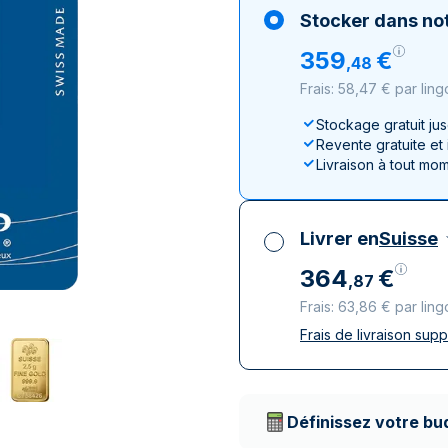
100 grammes
15 kg
Lunar
Maple Leaf
Monn
Mon
Stocker dans not
250 grammes
Maple Leaf
Panda
359
€
,
48
1 kg
Napoléon
Philharmonique
Frais: 58,47 € par ling
Panda
Philharmonique
Stockage gratuit ju
Revente gratuite et
Souverain
Livraison à tout mo
Vreneli
Livrer en
Suisse
364
€
,
87
Frais: 63,86 € par ling
Frais de livraison sup
Toutes taxes compr
Livraison assurée et
Prestataires de livr
Définissez votre bu