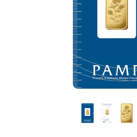
TVA
Parrainez vos
amis