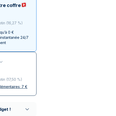
aie d'État italienne
naie d'État italienne
re coffre
otin
(
16,27 %
)
squ’à 0 €
 instantanée 24/7
ment
otin
(
17,50 %
)
plémentaires:
7
€
ises
 discrète
aison réputés
dget !