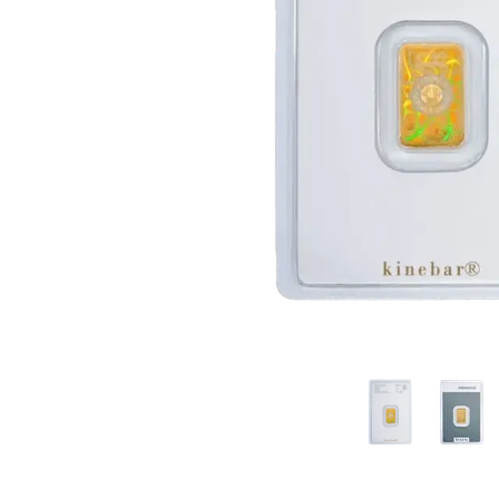
TVA
Parrainez vos
amis