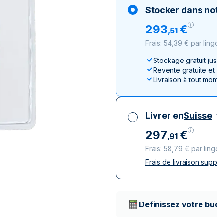
100 grammes
15 kg
Lunar
Maple Leaf
Monn
Mon
Stocker dans not
250 grammes
Maple Leaf
Panda
293
€
,
51
1 kg
Napoléon
Philharmonique
Frais: 54,39 € par ling
Panda
Philharmonique
Stockage gratuit ju
Revente gratuite et
Souverain
Livraison à tout mo
Vreneli
Livrer en
Suisse
297
€
,
91
Frais: 58,79 € par ling
Frais de livraison sup
Toutes taxes compr
Livraison assurée et
Prestataires de livr
Définissez votre bu