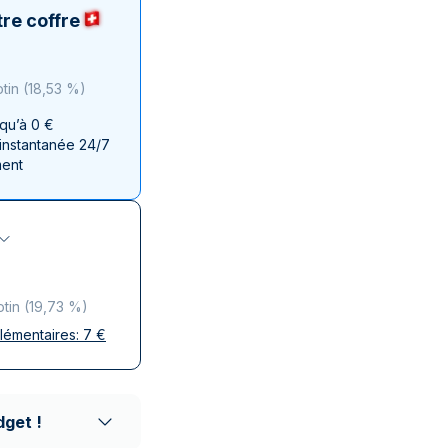
aie d'État italienne
naie d'État italienne
re coffre
otin
(
18,53 %
)
squ’à 0 €
 instantanée 24/7
ment
otin
(
19,73 %
)
plémentaires:
7
€
ises
 discrète
aison réputés
dget !