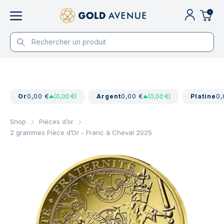
0
Or
0,00 €
(0,00 €)
Argent
0,00 €
(0,00 €)
Platine
0,
Shop
Pièces d’or
2 grammes Pièce d’Or - Franc à Cheval 2025