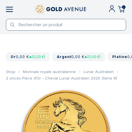
0
Or
0,00 €
(0,00 €)
Argent
0,00 €
(0,00 €)
Platine
0,
Shop
Monnaie royale australienne
Lunar Australien
2 onces Pièce d’Or - Cheval Lunar Australien 2026 (Série III)