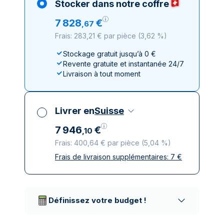
Stocker dans notre coffre
7
828
€
,
67
Frais: 283,21 € par pièce
(
3,62 %
)
Stockage gratuit jusqu’à 0 €
Revente gratuite et instantanée 24/7
Livraison à tout moment
Livrer en
Suisse
7
946
€
,
10
Frais: 400,64 € par pièce
(
5,04 %
)
Frais de livraison supplémentaires:
7
€
Toutes taxes comprises
Livraison assurée et discrète
Prestataires de livraison réputés
Définissez votre budget !