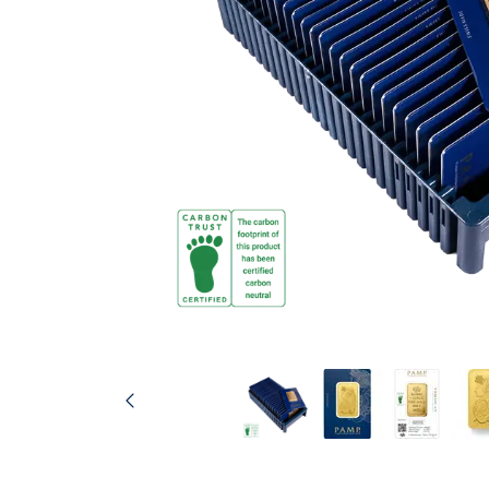
TVA
Parrainez vos
amis