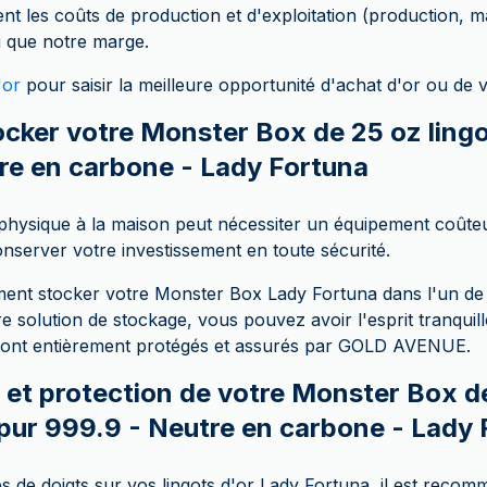
nt les coûts de production et d'exploitation (production, m
si que notre marge.
'or
pour saisir la meilleure opportunité d'achat d'or ou de v
ker votre Monster Box de 25 oz lingot
re en carbone - Lady Fortuna
 physique à la maison peut nécessiter un équipement coûteu
conserver votre investissement en toute sécurité.
ent stocker votre Monster Box Lady Fortuna dans l'un de 
e solution de stockage, vous pouvez avoir l'esprit tranquil
 sont entièrement protégés et assurés par GOLD AVENUE.
 et protection de votre Monster Box d
r pur 999.9 - Neutre en carbone - Lady
es de doigts sur vos lingots d'or Lady Fortuna, il est recom