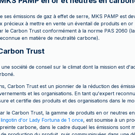
 MKS PAMP en or et neutres en carbon
re ses émissions de gaz à effet de serre, MKS PAMP est de
x précieux à mettre en vente un éventail de produits en or
par le Carbon Trust conformément à la norme PAS 2060 (la 
reconnue en matière de neutralité carbone).
Carbon Trust
une société de conseil sur le climat dont la mission est d'ac
rboné.
ns, Carbon Trust est un pionnier de la réduction des émiss
uvernements et les organisations. En tant qu'expert reconn
re et certifie des produits et des organisations dans le mo
 par le Carbon Trust, la gamme de produits en or neutres 
e
lingotin d'or Lady Fortuna de 1 once
, est soumise à un pr
mpreinte carbone, dans le cadre duquel les émissions sont 
 de production du produit, puis communiquées dans une dé