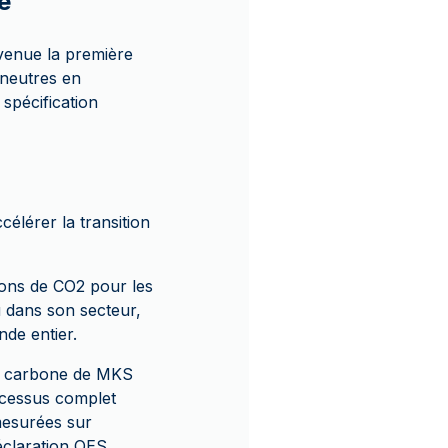
e
venue la première
 neutres en
spécification
célérer la transition
ions de CO2 pour les
u dans son secteur,
nde entier.
en carbone de MKS
ocessus complet
mesurées sur
claration QES.