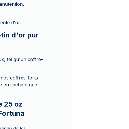
anutention,
ente d'or.
in d'or pur
x, tel qu'un coffre-
nos coffres-forts
le en sachant que
e 25 oz
 Fortuna
mandé de les