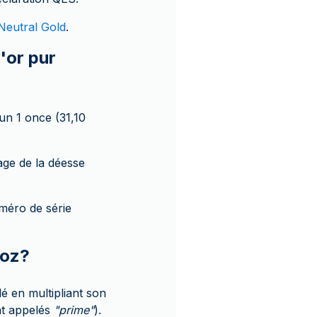
eutral Gold
.
'or pur
n 1 once (31,10
age de la déesse
uméro de série
 oz?
é en multipliant son
ent appelés
"prime"
).