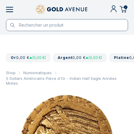
0
Or
0,00 €
(0,00 €)
Argent
0,00 €
(0,00 €)
Platine
0,
Shop
Numismatiques
5 Dollars Américains Pièce d'Or - Indian Half Eagle Années
Mixtes