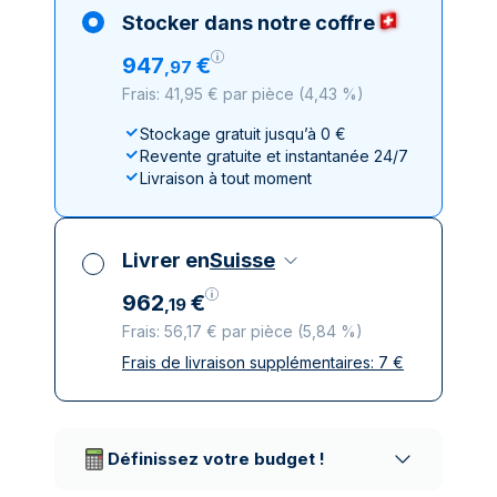
Stocker dans notre coffre
947
€
,
97
Frais: 41,95 € par pièce
(
4,43 %
)
Stockage gratuit jusqu’à 0 €
Revente gratuite et instantanée 24/7
Livraison à tout moment
Livrer en
Suisse
962
€
,
19
Frais: 56,17 € par pièce
(
5,84 %
)
Frais de livraison supplémentaires:
7
€
Toutes taxes comprises
Livraison assurée et discrète
Prestataires de livraison réputés
Définissez votre budget !