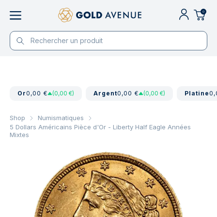
0
Or
0,00 €
(0,00 €)
Argent
0,00 €
(0,00 €)
Platine
0,
Shop
Numismatiques
5 Dollars Américains Pièce d'Or - Liberty Half Eagle Années
Mixtes