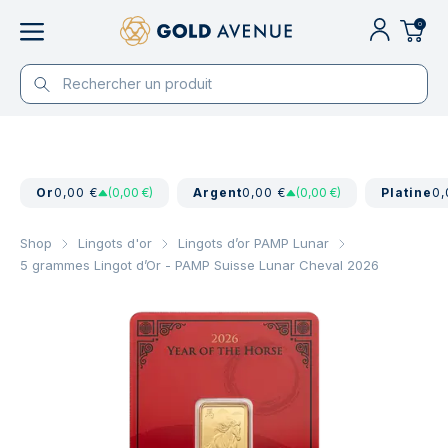
0
Or
0,00 €
(0,00 €)
Argent
0,00 €
(0,00 €)
Platine
0,
Shop
Lingots d'or
Lingots d’or PAMP Lunar
5 grammes Lingot d’Or - PAMP Suisse Lunar Cheval 2026