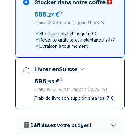
Stocker dans notre coffre
686
€
,
27
Frais: 82,26 € par lingotin
(
11,99 %
)
Stockage gratuit jusqu’à 0 €
Revente gratuite et instantanée 24/7
Livraison à tout moment
Livrer en
Suisse
696
€
,
56
Frais: 92,55 € par lingotin
(
13,29 %
)
Frais de livraison supplémentaires:
7
€
Toutes taxes comprises
Livraison assurée et discrète
Prestataires de livraison réputés
Définissez votre budget !