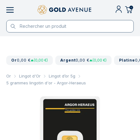
0
Or
0,00 €
(0,00 €)
Argent
0,00 €
(0,00 €)
Platine
0,
Or
Lingot d'Or
Lingot d’or 5g
5 grammes lingotin d'or - Argor-Heraeus