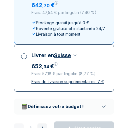
642
€
,
70
Frais: 47,54 € par lingotin
(
7,40 %
)
Stockage gratuit jusqu’à 0 €
Revente gratuite et instantanée 24/7
Livraison à tout moment
Livrer en
Suisse
652
€
,
34
Frais: 57,18 € par lingotin
(
8,77 %
)
Frais de livraison supplémentaires:
7
€
Toutes taxes comprises
Livraison assurée et discrète
Prestataires de livraison réputés
Définissez votre budget !