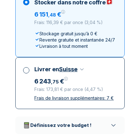
Stocker dans notre coffre
6
151
€
,
48
Frais: 116,39 € par once
(
3,04 %
)
Stockage gratuit jusqu’à 0 €
Revente gratuite et instantanée 24/7
Livraison à tout moment
Livrer en
Suisse
6
243
€
,
75
Frais: 173,81 € par once
(
4,47 %
)
Frais de livraison supplémentaires:
7
€
Toutes taxes comprises
Livraison assurée et discrète
Prestataires de livraison réputés
Définissez votre budget !