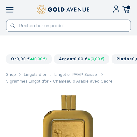
0
Or
0,00 €
(0,00 €)
Argent
0,00 €
(0,00 €)
Platine
0,
Shop
Lingots d'or
Lingot or PAMP Suisse
5 grammes Lingot d’or - Chameau d'Arabie avec Cadre