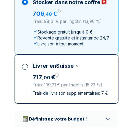
Stocker dans notre coffre
706
€
,
40
Frais: 98,61 € par lingotin
(
13,96 %
)
Stockage gratuit jusqu’à 0 €
Revente gratuite et instantanée 24/7
Livraison à tout moment
Livrer en
Suisse
717
€
,
00
Frais: 109,21 € par lingotin
(
15,23 %
)
Frais de livraison supplémentaires:
7
€
Toutes taxes comprises
Livraison assurée et discrète
Prestataires de livraison réputés
Définissez votre budget !