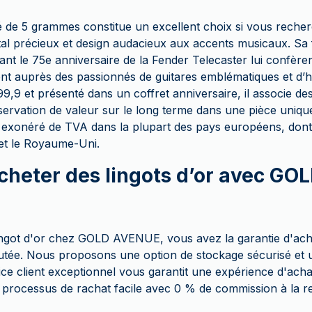
pé de 5 grammes constitue un excellent choix si vous reche
étal précieux et design audacieux aux accents musicaux. Sa
nt le 75e anniversaire de la Fender Telecaster lui confèrent
nt auprès des passionnés de guitares emblématiques et d’hi
9 et présenté dans un coffret anniversaire, il associe design
servation de valeur sur le long terme dans une pièce unique
 exonéré de TVA dans la plupart des pays européens, dont la
 et le Royaume-Uni.
cheter des lingots d’or avec G
ingot d'or chez GOLD AVENUE, vous avez la garantie d'ac
putée. Nous proposons une option de stockage sécurisé et u
ce client exceptionnel vous garantit une expérience d'achat
rocessus de rachat facile avec 0 % de commission à la r