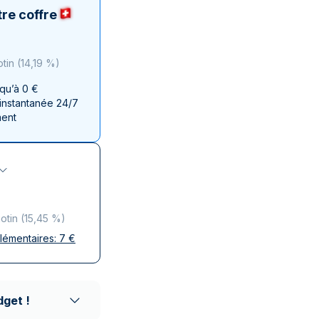
aie d'État italienne
naie d'État italienne
re coffre
otin
(
14,19 %
)
squ’à 0 €
 instantanée 24/7
ment
gotin
(
15,45 %
)
plémentaires:
7
€
ises
 discrète
aison réputés
dget !