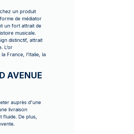
rchez un produit
 forme de médiator
 un fort attrait de
stoire musicale.
 distinctif, attrait
. L’or
 France, l’Italie, la
OLD AVENUE
heter auprès d'une
ne livraison
 fluide. De plus,
evente.