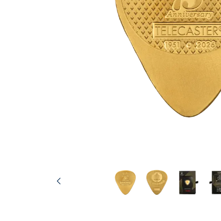
TVA
Parrainez vos
amis