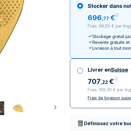
100 grammes
15 kg
Lunar
Maple Leaf
Monn
Mon
Stocker dans not
250 grammes
Maple Leaf
Panda
696
€
,
77
1 kg
Napoléon
Philharmonique
Frais: 98,85 € par ling
Panda
Philharmonique
Stockage gratuit ju
Revente gratuite et
Souverain
Livraison à tout mo
Vreneli
Livrer en
Suisse
707
€
,
22
Frais: 109,30 € par lin
Frais de livraison sup
Toutes taxes compr
Livraison assurée et
Prestataires de livr
Définissez votre bu