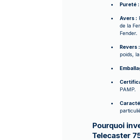
Pureté :
Avers :
P
de la Fe
Fender.
Revers :
poids, l
Emballa
Certific
PAMP.
Caracté
particul
Pourquoi inv
Telecaster 7