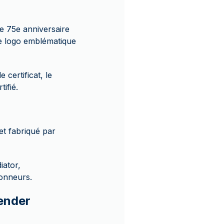
e 75e anniversaire
le logo emblématique
certificat, le
ifié.
et fabriqué par
iator,
ionneurs.
Fender