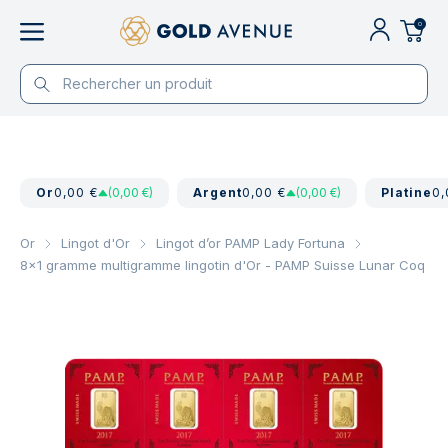
0
Or
0,00 €
(0,00 €)
Argent
0,00 €
(0,00 €)
Platine
0,
Or
Lingot d'Or
Lingot d’or PAMP Lady Fortuna
8x1 gramme multigramme lingotin d'Or - PAMP Suisse Lunar Coq