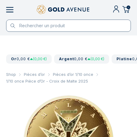
0
Or
0,00 €
(0,00 €)
Argent
0,00 €
(0,00 €)
Platine
0,
Shop
Pièces d’or
Pièces d’or 1/10 once
1/10 once Pièce d’Or - Croix de Malte 2025