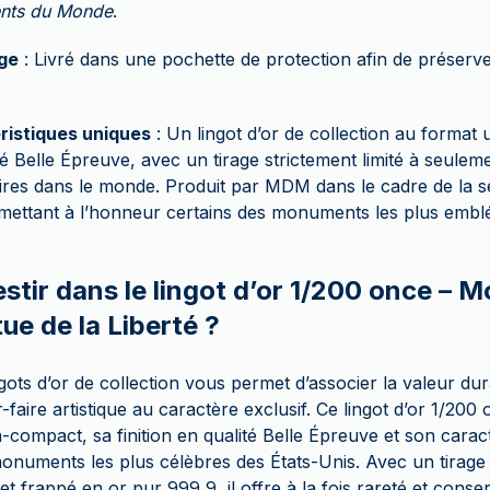
nts du Monde
.
ge
: Livré dans une pochette de protection afin de préserve
ristiques uniques
: Un lingot d’or de collection au format u
té Belle Épreuve, avec un tirage strictement limité à seulem
res dans le monde. Produit par MDM dans le cadre de la s
 mettant à l’honneur certains des monuments les plus embl
estir dans le lingot d’or 1/200 once –
ue de la Liberté ?
ngots d’or de collection vous permet d’associer la valeur d
-faire artistique au caractère exclusif. Ce lingot d’or 1/200 
-compact, sa finition en qualité Belle Épreuve et son carac
monuments les plus célèbres des États-Unis. Avec un tirage 
t frappé en or pur 999,9, il offre à la fois rareté et conse