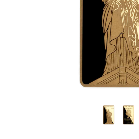
TVA
Parrainez vos
amis