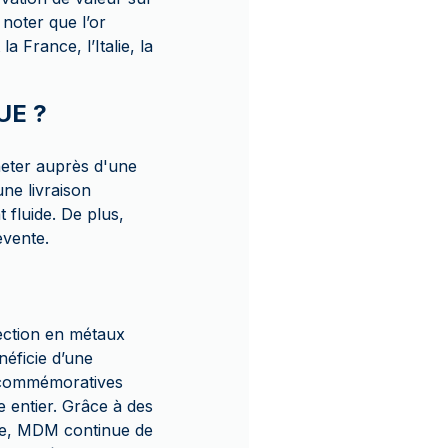
 noter que l’or
 France, l’Italie, la
UE ?
heter auprès d'une
ne livraison
 fluide. De plus,
evente.
ection en métaux
néficie d’une
s commémoratives
 entier. Grâce à des
uve, MDM continue de