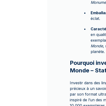
Monume
Emballa
éclat.
Caracté
en quali
exemplai
Monde
,
planète.
Pourquoi inv
Monde – Stat
Investir dans des li
précieux à un savoir
par son format ultra
inspiré de l’un des 
10 000 exemplaires e