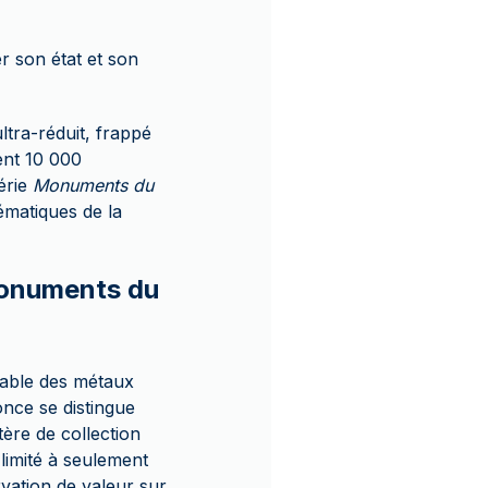
r son état et son
ltra-réduit, frappé
ent 10 000
érie
Monuments du
ématiques de la
 Monuments du
urable des métaux
once se distingue
tère de collection
limité à seulement
rvation de valeur sur