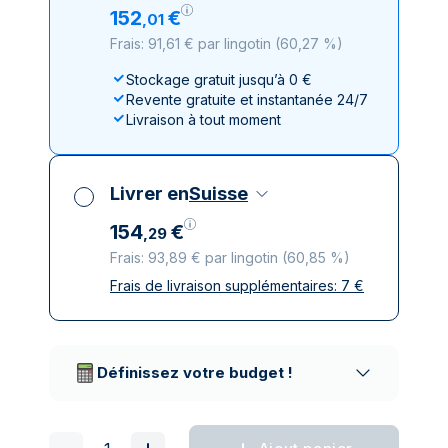
152
€
,
01
Frais: 91,61 € par lingotin
(
60,27 %
)
Stockage gratuit jusqu’à 0 €
Revente gratuite et instantanée 24/7
Livraison à tout moment
Livrer en
Suisse
154
€
,
29
Frais: 93,89 € par lingotin
(
60,85 %
)
Frais de livraison supplémentaires:
7
€
Toutes taxes comprises
Livraison assurée et discrète
Prestataires de livraison réputés
Définissez votre budget !