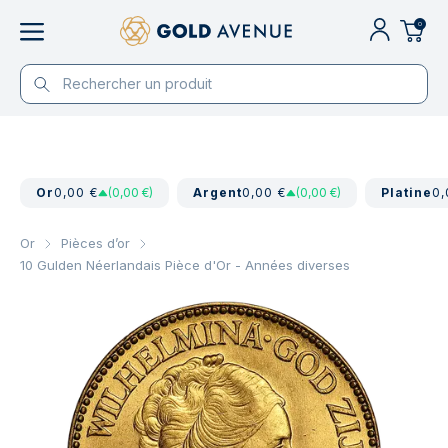
0
Or
0,00 €
(0,00 €)
Argent
0,00 €
(0,00 €)
Platine
0,
Or
Pièces d’or
10 Gulden Néerlandais Pièce d'Or - Années diverses