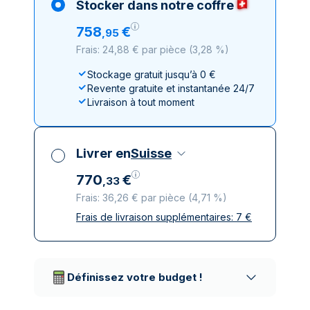
Stocker dans notre coffre
758
€
,
95
Frais: 24,88 € par pièce
(
3,28 %
)
Stockage gratuit jusqu’à 0 €
Revente gratuite et instantanée 24/7
Livraison à tout moment
Livrer en
Suisse
770
€
,
33
Frais: 36,26 € par pièce
(
4,71 %
)
Frais de livraison supplémentaires:
7
€
Toutes taxes comprises
Livraison assurée et discrète
Prestataires de livraison réputés
Définissez votre budget !