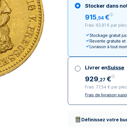
100 grammes
15 kg
Lunar
Maple Leaf
Monn
Mon
Stocker dans not
250 grammes
Maple Leaf
Panda
915
€
,
54
1 kg
Napoléon
Philharmonique
Frais: 63,81 € par piè
Panda
Philharmonique
Stockage gratuit ju
Revente gratuite et
Souverain
Livraison à tout mo
Vreneli
Livrer en
Suisse
929
€
,
27
Frais: 77,54 € par piè
Frais de livraison sup
Toutes taxes compr
Livraison assurée et
Prestataires de livr
Définissez votre bu