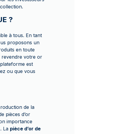
collection.
UE ?
le à tous. En tant
nous proposons un
oduits en toute
s revendre votre or
 plateforme est
iez ou que vous
production de la
de pièces d’or
son importance
e. La
pièce d’or de