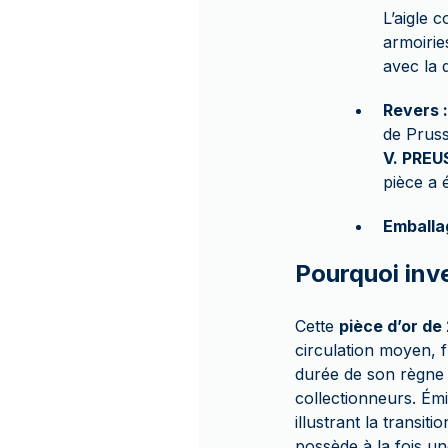
L’aigle 
armoirie
avec la
Revers :
de Pruss
V. PREU
pièce a 
Emballa
Pourquoi inve
Cette
pièce d’or de
circulation moyen, 
durée de son règne f
collectionneurs. Ém
illustrant la transit
possède à la fois un