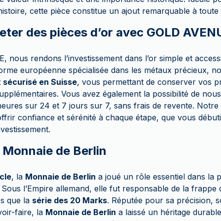
histoire, cette pièce constitue un ajout remarquable à toute 
eter des pièces d’or avec GOLD AVEN
ous rendons l’investissement dans l’or simple et accessib
forme européenne spécialisée dans les métaux précieux, 
t sécurisé en Suisse
, vous permettant de conserver vos pr
supplémentaires. Vous avez également la possibilité de nou
ures sur 24 et 7 jours sur 7, sans frais de revente. Notre
frir confiance et sérénité à chaque étape, que vous début
nvestissement.
a Monnaie de Berlin
ècle
, la
Monnaie de Berlin
a joué un rôle essentiel dans la 
Sous l’Empire allemand, elle fut responsable de la frappe 
es que la
série des 20 Marks
. Réputée pour sa précision, 
oir-faire, la
Monnaie de Berlin
a laissé un héritage durabl