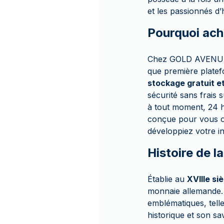
et les passionnés d’
Pourquoi ach
Chez GOLD AVENUE, n
que première plate
stockage gratuit e
sécurité sans frais 
à tout moment, 24 he
conçue pour vous of
développiez votre i
Histoire de l
Établie au
XVIIIe si
monnaie allemande. 
emblématiques, tell
historique et son sav