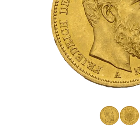
TVA
Parrainez vos
amis