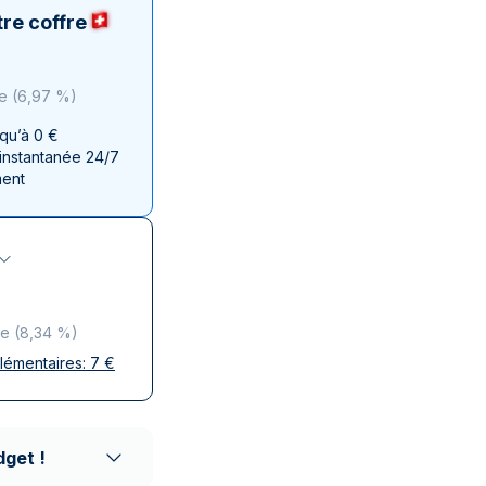
aie d'État italienne
naie d'État italienne
re coffre
ce
(
6,97 %
)
squ’à 0 €
 instantanée 24/7
ment
ce
(
8,34 %
)
plémentaires:
7
€
ises
 discrète
aison réputés
dget !