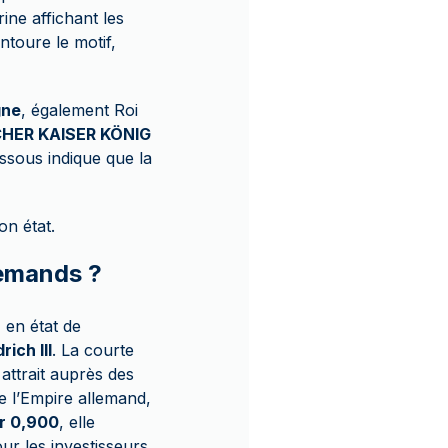
ine affichant les
ntoure le motif,
gne
, également Roi
CHER KAISER KÖNIG
sous indique que la
n état.
lemands ?
 en état de
ich III
. La courte
attrait auprès des
e l’Empire allemand,
ur 0,900
, elle
ur les investisseurs