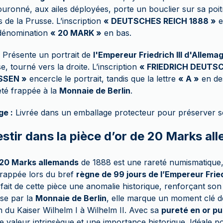
couronné, aux ailes déployées, porte un bouclier sur sa poitr
s de la Prusse. L’inscription
« DEUTSCHES REICH 1888 »
e
 dénomination
« 20 MARK »
en bas.
Présente un portrait de
l'Empereur Friedrich III d'Allema
e, tourné vers la droite. L’inscription
« FRIEDRICH DEUTS
SSEN »
encercle le portrait, tandis que la lettre
« A »
en des
été frappée à la
Monnaie de Berlin
.
ge :
Livrée dans un emballage protecteur pour préserver so
stir dans la pièce d’or de 20 Marks al
 20 Marks allemands
de 1888 est une rareté numismatique,
frappée lors du bref
règne de 99 jours de l’Empereur Friedr
ait de cette pièce une anomalie historique, renforçant son 
ise par la
Monnaie de Berlin
, elle marque un moment clé d
ion du Kaiser Wilhelm I à Wilhelm II. Avec sa
pureté en or p
e valeur intrinsèque et une importance historique. Idéale po