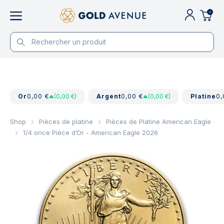
0
Or
0,00 €
(0,00 €)
Argent
0,00 €
(0,00 €)
Platine
0,
Shop
Pièces de platine
Pièces de Platine American Eagle
1/4 once Pièce d’Or - American Eagle 2026