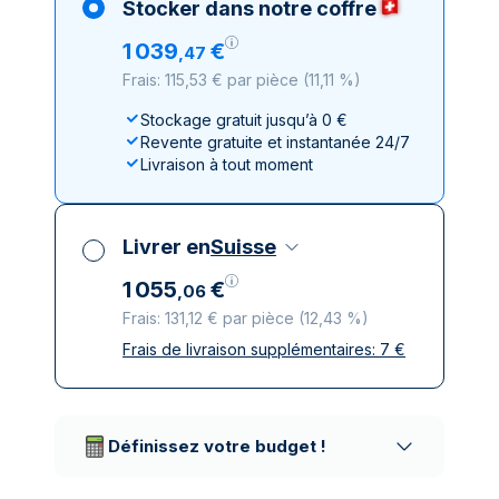
Stocker dans notre coffre
1
039
€
,
47
Frais: 115,53 € par pièce
(
11,11 %
)
Stockage gratuit jusqu’à 0 €
Revente gratuite et instantanée 24/7
Livraison à tout moment
Livrer en
Suisse
1
055
€
,
06
Frais: 131,12 € par pièce
(
12,43 %
)
Frais de livraison supplémentaires:
7
€
Toutes taxes comprises
Livraison assurée et discrète
Prestataires de livraison réputés
Définissez votre budget !