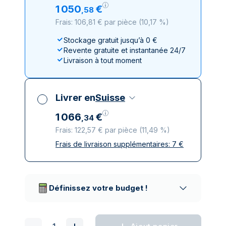
1
050
€
,
58
Frais: 106,81 € par pièce
(
10,17 %
)
Stockage gratuit jusqu’à 0 €
Revente gratuite et instantanée 24/7
Livraison à tout moment
Livrer en
Suisse
1
066
€
,
34
Frais: 122,57 € par pièce
(
11,49 %
)
Frais de livraison supplémentaires:
7
€
Toutes taxes comprises
Livraison assurée et discrète
Prestataires de livraison réputés
Définissez votre budget !