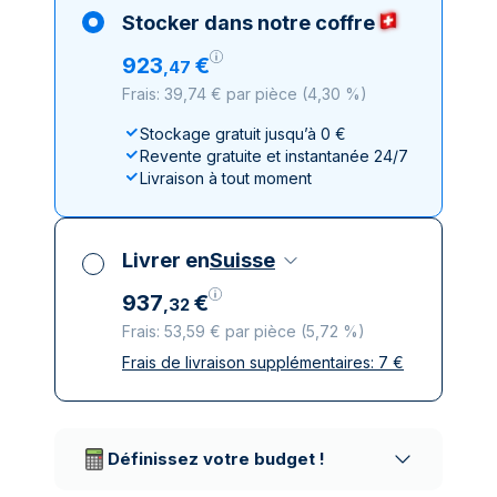
Stocker dans notre coffre
923
€
,
47
Frais: 39,74 € par pièce
(
4,30 %
)
Stockage gratuit jusqu’à 0 €
Revente gratuite et instantanée 24/7
Livraison à tout moment
Livrer en
Suisse
937
€
,
32
Frais: 53,59 € par pièce
(
5,72 %
)
Frais de livraison supplémentaires:
7
€
Toutes taxes comprises
Livraison assurée et discrète
Prestataires de livraison réputés
Définissez votre budget !