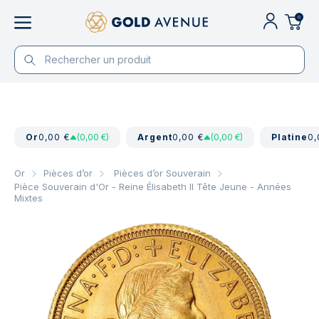
0
Or
0,00 €
(0,00 €)
Argent
0,00 €
(0,00 €)
Platine
0,
Or
Pièces d’or
Pièces d’or Souverain
Pièce Souverain d'Or - Reine Élisabeth II Tête Jeune - Années
Mixtes