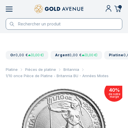
0
Or
0,00 €
(0,00 €)
Argent
0,00 €
(0,00 €)
Platine
0,
Platine
Pièces de platine
Britannia
1/10 once Pièce de Platine - Britannia BU - Années Mixtes
40
%
de notre
marge