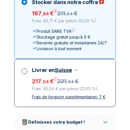
Stocker dans notre coffre
197
€
211
€
,
84
,
54
Frais: 42,71 € par pièce
(
21,59 %
)
Produit SANS TVA
Stockage gratuit jusqu’à 0 €
Revente gratuite et instantanée 24/7
Livraison à tout moment
Livrer en
Suisse
217
€
231
€
,
04
,
84
Frais: 45,64 € par pièce
(
21,03 %
)
Frais de livraison supplémentaires:
7
€
Toutes taxes comprises
Livraison assurée et discrète
Prestataires de livraison réputés
Définissez votre budget !