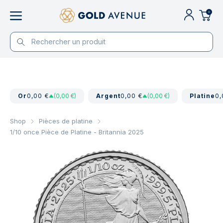
0
Or
0,00 €
(0,00 €)
Argent
0,00 €
(0,00 €)
Platine
0,
Shop
Pièces de platine
1/10 once Pièce de Platine - Britannia 2025