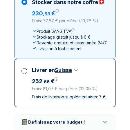
Stocker dans notre coffre
230
€
,
53
Frais: 77,87 € par pièce
(
33,78 %
)
Produit SANS TVA
Stockage gratuit jusqu’à 0 €
Revente gratuite et instantanée 24/7
Livraison à tout moment
Livrer en
Suisse
252
€
,
66
Frais: 81,07 € par pièce
(
32,09 %
)
Frais de livraison supplémentaires:
7
€
Toutes taxes comprises
Livraison assurée et discrète
Prestataires de livraison réputés
Définissez votre budget !