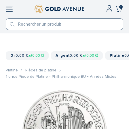
0
Or
0,00 €
(0,00 €)
Argent
0,00 €
(0,00 €)
Platine
0,
Platine
Pièces de platine
1 once Pièce de Platine - Philharmonique BU - Années Mixtes