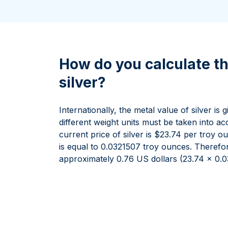
100 grammes
15 kg
Lunar
Maple Leaf
Monn
Mon
250 grammes
Maple Leaf
Panda
1 kg
Napoléon
Philharmonique
Panda
How do you calculate th
Philharmonique
silver?
Souverain
Vreneli
Internationally, the metal value of silver is
different weight units must be taken into 
current price of silver is $23.74 per troy o
is equal to 0.0321507 troy ounces. Therefore
approximately 0.76 US dollars (23.74 x 0.0