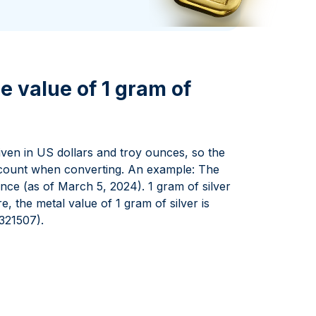
aie d'État italienne
naie d'État italienne
e value of 1 gram of
 given in US dollars and troy ounces, so the
account when converting. An example: The
unce (as of March 5, 2024). 1 gram of silver
, the metal value of 1 gram of silver is
321507).