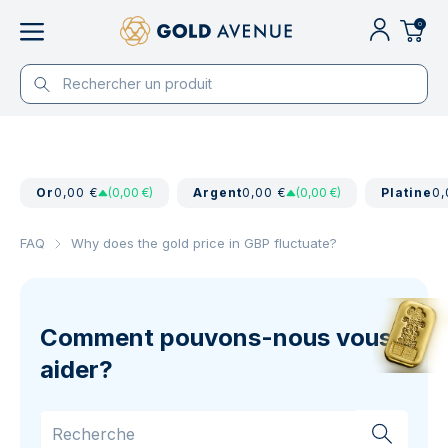
0
Or
0,00 €
(0,00 €)
Argent
0,00 €
(0,00 €)
Platine
0,
FAQ
Why does the gold price in GBP fluctuate?
Comment pouvons-nous vous
aider?