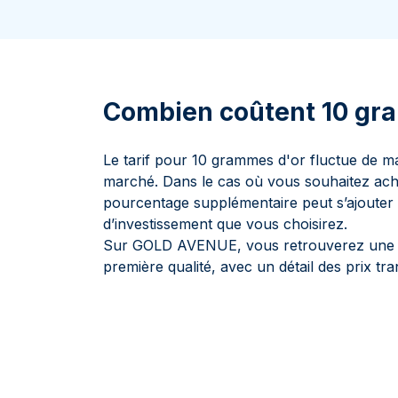
100 grammes
15 kg
Lunar
Maple Leaf
Monn
Mon
250 grammes
Maple Leaf
Panda
1 kg
Napoléon
Philharmonique
Panda
Combien coûtent 10 gr
Philharmonique
Souverain
Le tarif pour 10 grammes d'or fluctue de ma
Vreneli
marché. Dans le cas où vous souhaitez ache
pourcentage supplémentaire peut s’ajouter à
d’investissement que vous choisirez.
Sur GOLD AVENUE, vous retrouverez une g
première qualité, avec un détail des prix tr