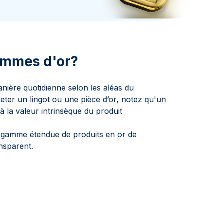
aie d'État italienne
naie d'État italienne
ammes d'or?
nière quotidienne selon les aléas du
ter un lingot ou une pièce d’or, notez qu'un
 la valeur intrinsèque du produit
amme étendue de produits en or de
ansparent.