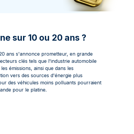
aie d'État italienne
naie d'État italienne
ine sur 10 ou 20 ans ?
à 20 ans s'annonce prometteur, en grande
ecteurs clés tels que l'industrie automobile
 les émissions, ainsi que dans les
sition vers des sources d'énergie plus
ur des véhicules moins polluants pourraient
ande pour le platine.