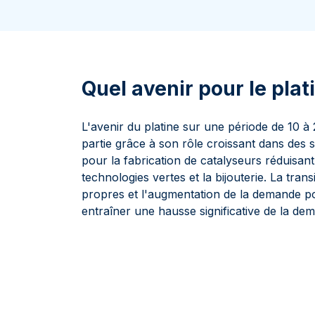
100 grammes
15 kg
Lunar
Maple Leaf
Monn
Mon
250 grammes
Maple Leaf
Panda
1 kg
Napoléon
Philharmonique
Panda
Quel avenir pour le plat
Philharmonique
Souverain
L'avenir du platine sur une période de 10 
Vreneli
partie grâce à son rôle croissant dans des s
pour la fabrication de catalyseurs réduisant
technologies vertes et la bijouterie. La tran
propres et l'augmentation de la demande po
entraîner une hausse significative de la dem