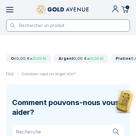
0
Or
0,00 €
(0,00 €)
Argent
0,00 €
(0,00 €)
Platine
0,
FAQ
Combien vaut un lingot d’or?
Comment pouvons-nous vous
aider?