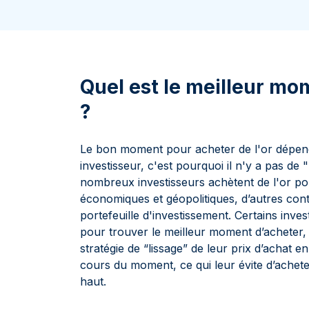
100 grammes
15 kg
Lunar
Maple Leaf
Monn
Mon
250 grammes
Maple Leaf
Panda
1 kg
Napoléon
Philharmonique
Panda
Quel est le meilleur mo
Philharmonique
?
Souverain
Vreneli
Le bon moment pour acheter de l'or dépend
investisseur, c'est pourquoi il n'y a pas de
nombreux investisseurs achètent de l'or pou
économiques et géopolitiques, d’autres contr
portefeuille d'investissement. Certains inves
pour trouver le meilleur moment d’acheter, 
stratégie de “lissage” de leur prix d’achat e
cours du moment, ce qui leur évite d’achete
haut.