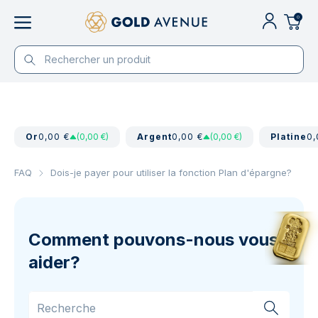
0
Or
0,00 €
(0,00 €)
Argent
0,00 €
(0,00 €)
Platine
0,
FAQ
Dois-je payer pour utiliser la fonction Plan d'épargne?
Comment pouvons-nous vous
aider?