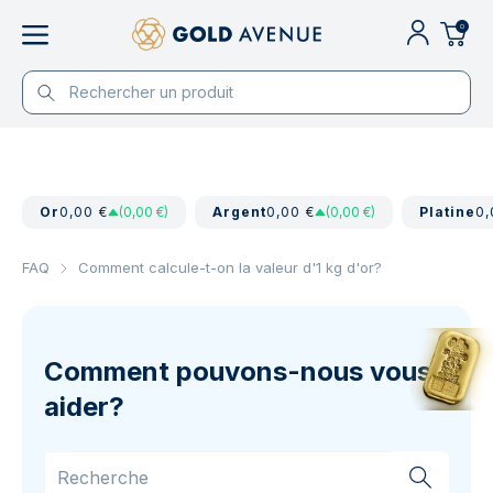
0
Or
0,00 €
(0,00 €)
Argent
0,00 €
(0,00 €)
Platine
0,
FAQ
Comment calcule-t-on la valeur d'1 kg d'or?
Comment pouvons-nous vous
aider?