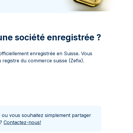
aie d'État italienne
naie d'État italienne
ne société enregistrée ?
ficiellement enregistrée en Suisse. Vous
 registre du commerce suisse (Zefix).
e ou vous souhaitez simplement partager
s?
Contactez-nous!