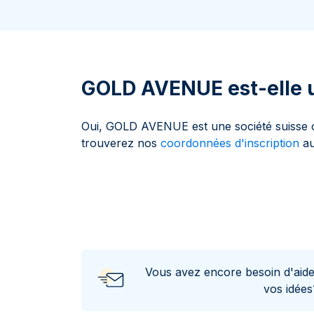
100 grammes
15 kg
Lunar
Maple Leaf
Monn
Mon
250 grammes
Maple Leaf
Panda
1 kg
Napoléon
Philharmonique
Panda
GOLD AVENUE est-elle u
Philharmonique
Souverain
Oui, GOLD AVENUE est une société suisse of
Vreneli
trouverez nos
coordonnées d'inscription
au
Vous avez encore besoin d'aid
vos idée