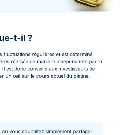
aie d'État italienne
naie d'État italienne
ue-t-il ?
s fluctuations régulières et est déterminé
res réalisée de manière indépendante par la
l est donc conseillé aux investisseurs de
r un œil sur le cours actuel du platine.
e ou vous souhaitez simplement partager