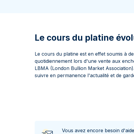
100 grammes
15 kg
Lunar
Maple Leaf
Monn
Mon
250 grammes
Maple Leaf
Panda
1 kg
Napoléon
Philharmonique
Panda
Le cours du platine évol
Philharmonique
Souverain
Le cours du platine est en effet soumis à de
Vreneli
quotidiennement lors d'une vente aux enchè
LBMA (London Bullion Market Association). I
suivre en permanence l'actualité et de garde
Vous avez encore besoin d'aid