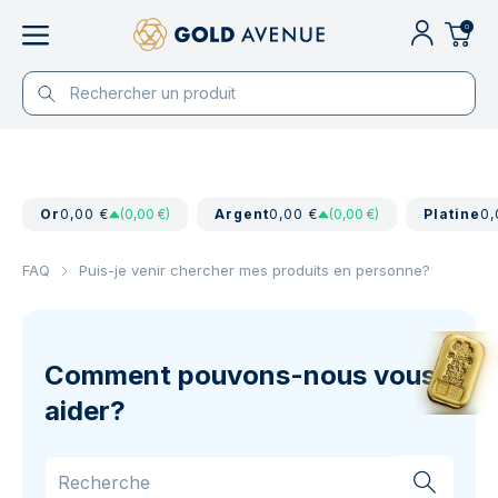
0
Or
0,00 €
(0,00 €)
Argent
0,00 €
(0,00 €)
Platine
0,
FAQ
Puis-je venir chercher mes produits en personne?
Comment pouvons-nous vous
aider?